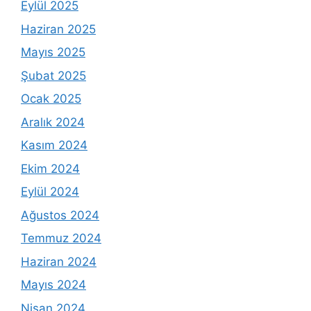
Eylül 2025
Haziran 2025
Mayıs 2025
Şubat 2025
Ocak 2025
Aralık 2024
Kasım 2024
Ekim 2024
Eylül 2024
Ağustos 2024
Temmuz 2024
Haziran 2024
Mayıs 2024
Nisan 2024