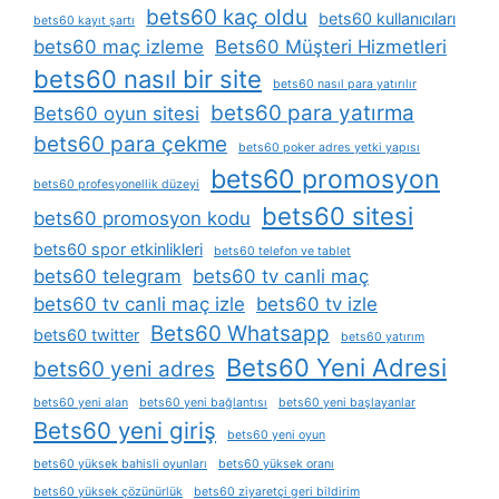
bets60 kaç oldu
bets60 kullanıcıları
bets60 kayıt şartı
bets60 maç izleme
Bets60 Müşteri Hizmetleri
bets60 nasıl bir site
bets60 nasıl para yatırılır
bets60 para yatırma
Bets60 oyun sitesi
bets60 para çekme
bets60 poker adres yetki yapısı
bets60 promosyon
bets60 profesyonellik düzeyi
bets60 sitesi
bets60 promosyon kodu
bets60 spor etkinlikleri
bets60 telefon ve tablet
bets60 telegram
bets60 tv canli maç
bets60 tv canli maç izle
bets60 tv izle
Bets60 Whatsapp
bets60 twitter
bets60 yatırım
Bets60 Yeni Adresi
bets60 yeni adres
bets60 yeni alan
bets60 yeni bağlantısı
bets60 yeni başlayanlar
Bets60 yeni giriş
bets60 yeni oyun
bets60 yüksek bahisli oyunları
bets60 yüksek oranı
bets60 yüksek çözünürlük
bets60 ziyaretçi geri bildirim