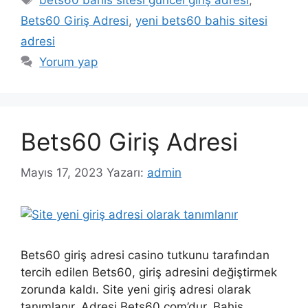
bets60 bahis sitesi güncel giriş adresi
,
Bets60 Giriş Adresi
,
yeni bets60 bahis sitesi
adresi
Yorum yap
Bets60 Giriş Adresi
Mayıs 17, 2023
Yazarı:
admin
Bets60 giriş adresi casino tutkunu tarafından
tercih edilen Bets60, giriş adresini değiştirmek
zorunda kaldı. Site yeni giriş adresi olarak
tanımlanır. Adresi Bets60.com’dur. Bahis