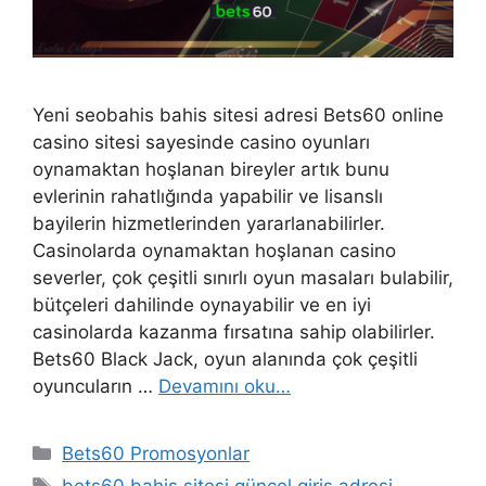
Yeni seobahis bahis sitesi adresi Bets60 online
casino sitesi sayesinde casino oyunları
oynamaktan hoşlanan bireyler artık bunu
evlerinin rahatlığında yapabilir ve lisanslı
bayilerin hizmetlerinden yararlanabilirler.
Casinolarda oynamaktan hoşlanan casino
severler, çok çeşitli sınırlı oyun masaları bulabilir,
bütçeleri dahilinde oynayabilir ve en iyi
casinolarda kazanma fırsatına sahip olabilirler.
Bets60 Black Jack, oyun alanında çok çeşitli
oyuncuların …
Devamını oku…
Kategoriler
Bets60 Promosyonlar
Etiketler