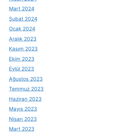
Mart 2024
Şubat 2024
Ocak 2024
Aralık 2023
Kasım 2023
Ekim 2023
Eylül 2023
Ağustos 2023
Temmuz 2023
Haziran 2023
Mayıs 2023
Nisan 2023
Mart 2023