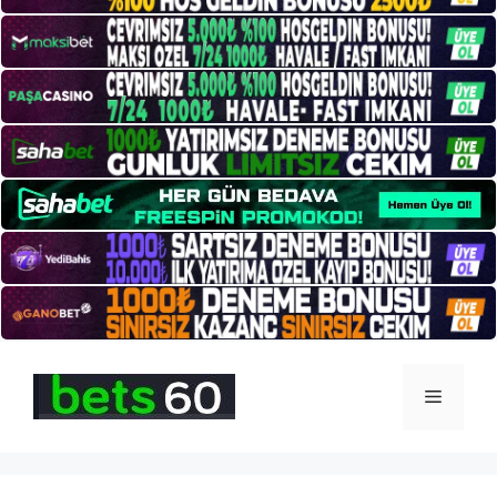
İçeriğe
atla
Menü