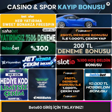
×
Bets60 GİRİŞ İÇİN TIKLAYINIZ!