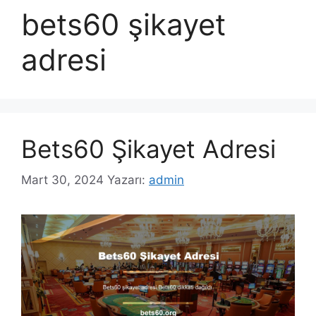
bets60 şikayet
adresi
Bets60 Şikayet Adresi
Mart 30, 2024
Yazarı:
admin