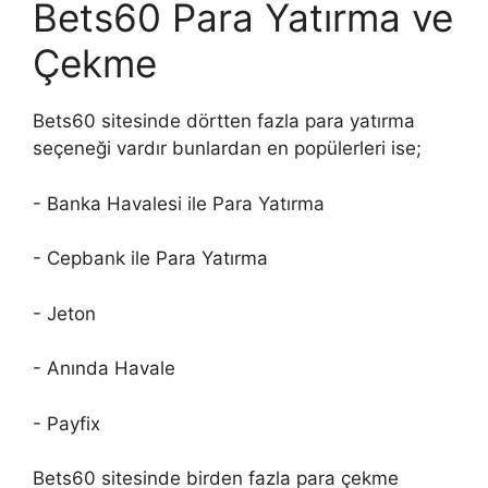
Bets60 Para Yatırma ve
Çekme
Bets60 sitesinde dörtten fazla para yatırma
seçeneği vardır bunlardan en popülerleri ise;
- Banka Havalesi ile Para Yatırma
- Cepbank ile Para Yatırma
- Jeton
- Anında Havale
- Payfix
Bets60 sitesinde birden fazla para çekme