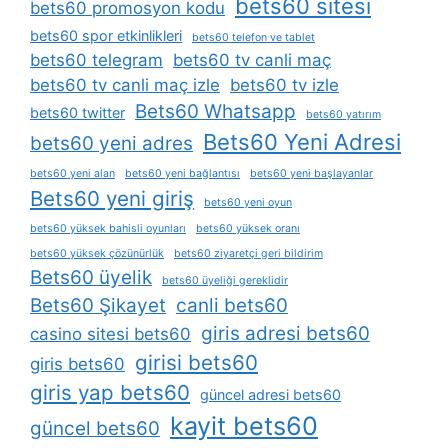
bets60 sitesi
bets60 promosyon kodu
bets60 spor etkinlikleri
bets60 telefon ve tablet
bets60 telegram
bets60 tv canli maç
bets60 tv canli maç izle
bets60 tv izle
Bets60 Whatsapp
bets60 twitter
bets60 yatırım
Bets60 Yeni Adresi
bets60 yeni adres
bets60 yeni alan
bets60 yeni bağlantısı
bets60 yeni başlayanlar
Bets60 yeni giriş
bets60 yeni oyun
bets60 yüksek bahisli oyunları
bets60 yüksek oranı
bets60 yüksek çözünürlük
bets60 ziyaretçi geri bildirim
Bets60 üyelik
bets60 üyeliği gereklidir
Bets60 Şikayet
canli bets60
giris adresi bets60
casino sitesi bets60
girisi bets60
giris bets60
giris yap bets60
güncel adresi bets60
kayit bets60
güncel bets60