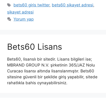
Etiketler
bets60 giris twitter
,
bets60 şikayet adresi
,
şikayet adresi
Yorum yap
Bets60 Lisans
Bets60, lisanslı bir sitedir. Lisans bilgileri ise;
MBRAND GROUP N.V. şirketinin 365/JAZ Nolu
Curacao lisansı altında lisanslanmıştır. Bets60
sitesine güvenli bir şekilde giriş yapabilir, sitede
rahatlıkla bahis oynayabilirsiniz.