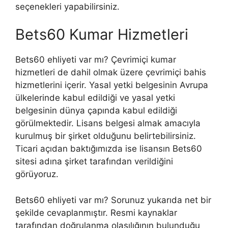
seçenekleri yapabilirsiniz.
Bets60 Kumar Hizmetleri
Bets60 ehliyeti var mı? Çevrimiçi kumar
hizmetleri de dahil olmak üzere çevrimiçi bahis
hizmetlerini içerir. Yasal yetki belgesinin Avrupa
ülkelerinde kabul edildiği ve yasal yetki
belgesinin dünya çapında kabul edildiği
görülmektedir. Lisans belgesi almak amacıyla
kurulmuş bir şirket olduğunu belirtebilirsiniz.
Ticari açıdan baktığımızda ise lisansın Bets60
sitesi adına şirket tarafından verildiğini
görüyoruz.
Bets60 ehliyeti var mı? Sorunuz yukarıda net bir
şekilde cevaplanmıştır. Resmi kaynaklar
tarafından doğrulanma olasılığının bulunduğu