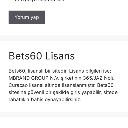
Bets60 Lisans
Bets60, lisanslı bir sitedir. Lisans bilgileri ise;
MBRAND GROUP N.V. şirketinin 365/JAZ Nolu
Curacao lisansı altında lisanslanmıştır. Bets60
sitesine güvenli bir şekilde giriş yapabilir, sitede
rahatlıkla bahis oynayabilirsiniz.