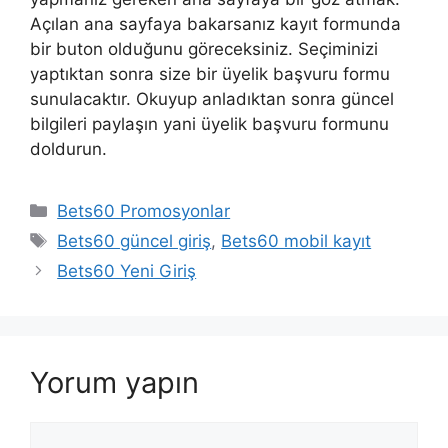
Açılan ana sayfaya bakarsanız kayıt formunda
bir buton olduğunu göreceksiniz. Seçiminizi
yaptıktan sonra size bir üyelik başvuru formu
sunulacaktır. Okuyup anladıktan sonra güncel
bilgileri paylaşın yani üyelik başvuru formunu
doldurun.
Kategoriler
Bets60 Promosyonlar
Etiketler
Bets60 güncel giriş
,
Bets60 mobil kayıt
Bets60 Yeni Giriş
Yorum yapın
Yorum