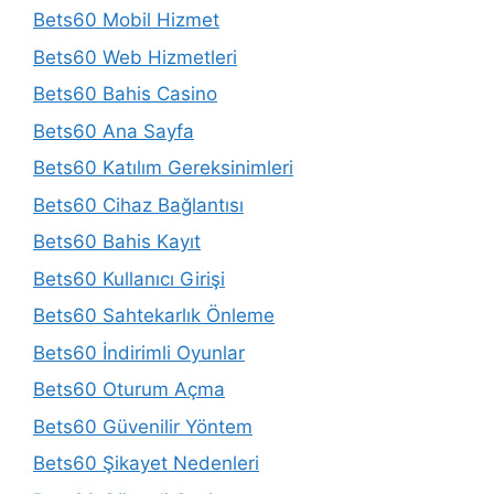
Bets60 Mobil Hizmet
Bets60 Web Hizmetleri
Bets60 Bahis Casino
Bets60 Ana Sayfa
Bets60 Katılım Gereksinimleri
Bets60 Cihaz Bağlantısı
Bets60 Bahis Kayıt
Bets60 Kullanıcı Girişi
Bets60 Sahtekarlık Önleme
Bets60 İndirimli Oyunlar
Bets60 Oturum Açma
Bets60 Güvenilir Yöntem
Bets60 Şikayet Nedenleri