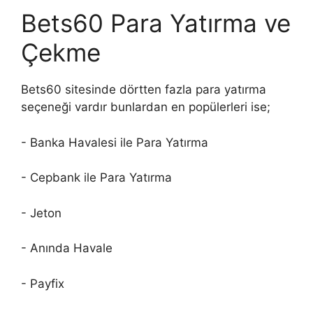
Bets60 Para Yatırma ve
Çekme
Bets60 sitesinde dörtten fazla para yatırma
seçeneği vardır bunlardan en popülerleri ise;
- Banka Havalesi ile Para Yatırma
- Cepbank ile Para Yatırma
- Jeton
- Anında Havale
- Payfix