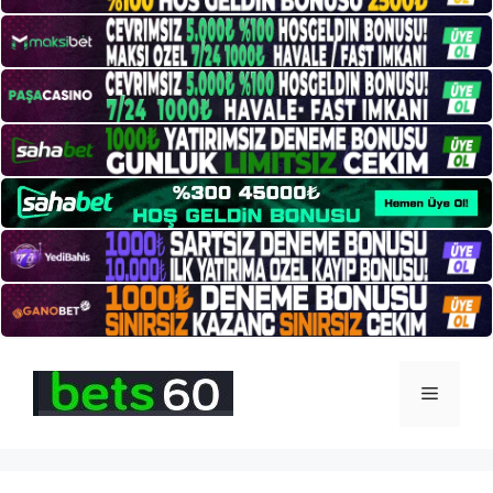
İçeriğe
atla
Menü