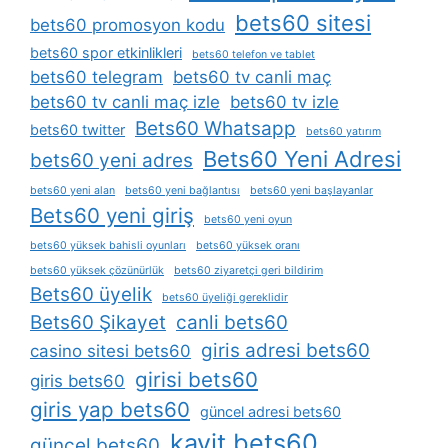
bets60 sitesi
bets60 promosyon kodu
bets60 spor etkinlikleri
bets60 telefon ve tablet
bets60 telegram
bets60 tv canli maç
bets60 tv canli maç izle
bets60 tv izle
Bets60 Whatsapp
bets60 twitter
bets60 yatırım
Bets60 Yeni Adresi
bets60 yeni adres
bets60 yeni alan
bets60 yeni bağlantısı
bets60 yeni başlayanlar
Bets60 yeni giriş
bets60 yeni oyun
bets60 yüksek bahisli oyunları
bets60 yüksek oranı
bets60 yüksek çözünürlük
bets60 ziyaretçi geri bildirim
Bets60 üyelik
bets60 üyeliği gereklidir
Bets60 Şikayet
canli bets60
giris adresi bets60
casino sitesi bets60
girisi bets60
giris bets60
giris yap bets60
güncel adresi bets60
kayit bets60
güncel bets60