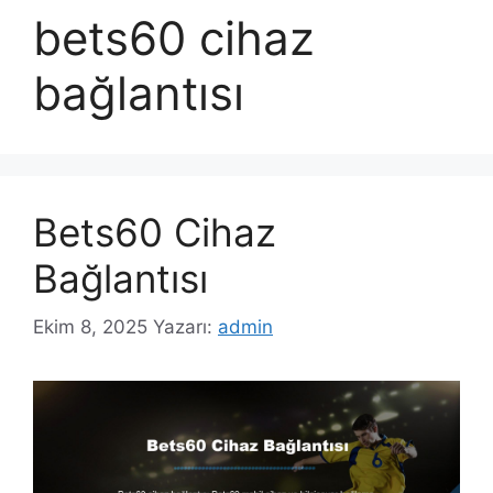
bets60 cihaz
bağlantısı
Bets60 Cihaz
Bağlantısı
Ekim 8, 2025
Yazarı:
admin