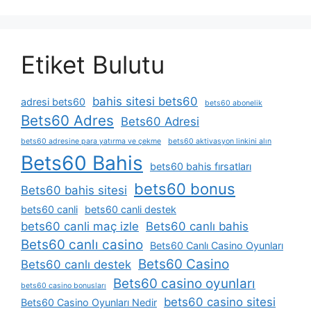
Etiket Bulutu
bahis sitesi bets60
adresi bets60
bets60 abonelik
Bets60 Adres
Bets60 Adresi
bets60 adresine para yatırma ve çekme
bets60 aktivasyon linkini alın
Bets60 Bahis
bets60 bahis fırsatları
bets60 bonus
Bets60 bahis sitesi
bets60 canli
bets60 canli destek
bets60 canli maç izle
Bets60 canlı bahis
Bets60 canlı casino
Bets60 Canlı Casino Oyunları
Bets60 Casino
Bets60 canlı destek
Bets60 casino oyunları
bets60 casino bonusları
bets60 casino sitesi
Bets60 Casino Oyunları Nedir