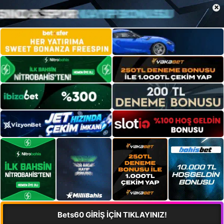
×
Bets60 GİRİŞ İÇİN TIKLAYINIZ!