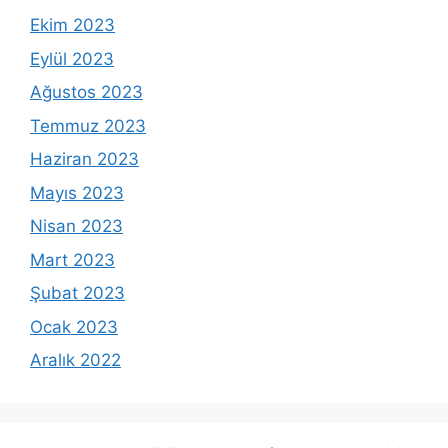
Ekim 2023
Eylül 2023
Ağustos 2023
Temmuz 2023
Haziran 2023
Mayıs 2023
Nisan 2023
Mart 2023
Şubat 2023
Ocak 2023
Aralık 2022