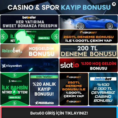
×
Bets60 GİRİŞ İÇİN TIKLAYINIZ!