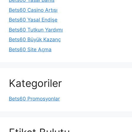
Bets60 Yasal Bahis
Bets60 Casino Artışı
Bets60 Yasal Endişe
Bets60 Tutkun Yardımı
Bets60 Büyük Kazanç
Bets60 Site Açma
Kategoriler
Bets60 Promosyonlar