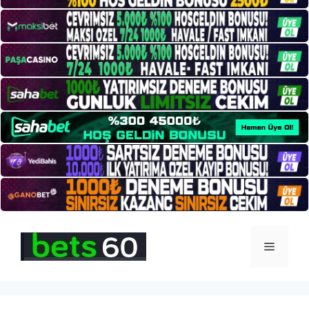
İçeriğe
atla
Menü