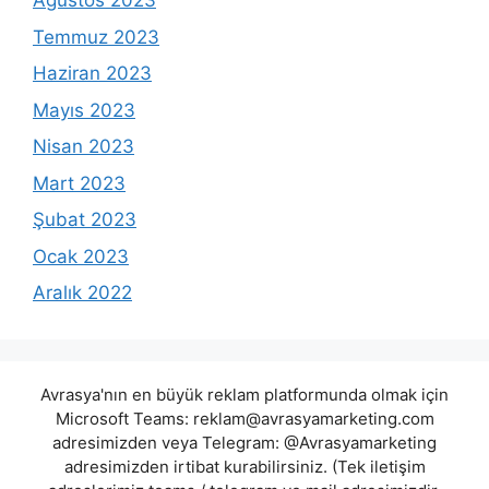
Ağustos 2023
Temmuz 2023
Haziran 2023
Mayıs 2023
Nisan 2023
Mart 2023
Şubat 2023
Ocak 2023
Aralık 2022
Avrasya'nın en büyük reklam platformunda olmak için
Microsoft Teams:
reklam@avrasyamarketing.com
adresimizden veya Telegram: @Avrasyamarketing
adresimizden irtibat kurabilirsiniz. (Tek iletişim