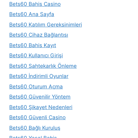
Bets60 Bahis Casino
Bets60 Ana Sayfa
Bets60 Katılım Gereksinimleri
Bets60 Cihaz Bağlantısı
Bets60 Bahis Kayıt
Bets60 Kullanıcı Girişi
Bets60 Sahtekarlık Önleme
Bets60 İndirimli Oyunlar
Bets60 Oturum Açma
Bets60 Güvenilir Yöntem
Bets60 Şikayet Nedenleri
Bets60 Güvenli Casino
Bets60 Bağlı Kuruluş