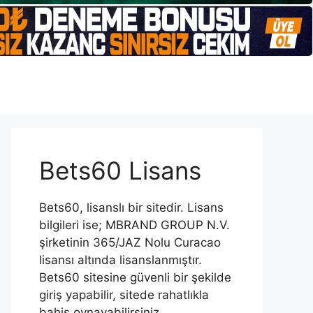
Bets60 Lisans
Bets60, lisanslı bir sitedir. Lisans
bilgileri ise; MBRAND GROUP N.V.
şirketinin 365/JAZ Nolu Curacao
lisansı altında lisanslanmıştır.
Bets60 sitesine güvenli bir şekilde
giriş yapabilir, sitede rahatlıkla
bahis oynayabilirsiniz.