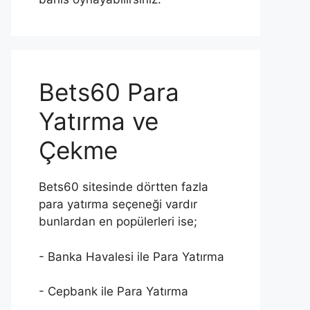
Bets60 Para
Yatırma ve
Çekme
Bets60 sitesinde dörtten fazla
para yatırma seçeneği vardır
bunlardan en popülerleri ise;
- Banka Havalesi ile Para Yatırma
- Cepbank ile Para Yatırma