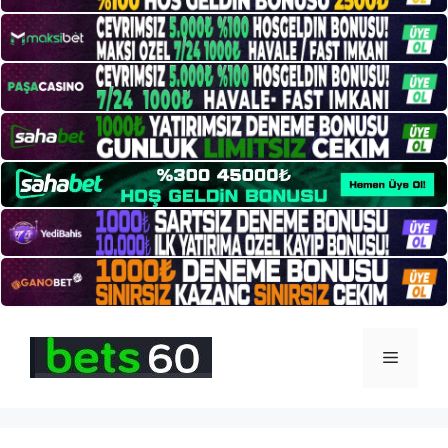
İçeriğe
atla
Menü