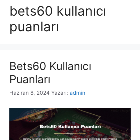
bets60 kullanıcı
puanları
Bets60 Kullanıcı
Puanları
Haziran 8, 2024
Yazarı:
admin