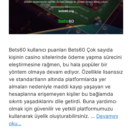
Bets60 kullanıcı puanları Bets60 Çok sayıda
kişinin casino sitelerinde ödeme yapma sürecini
eleştirmesine rağmen, bu hala popüler bir
yöntem olmaya devam ediyor. Özellikle lisanssız
ve standartların altında platformlarda yer
almaları nedeniyle maddi kayıp yaşayan ve
hesaplarına erişemeyen kişiler bu bağlamda
sıkıntı yaşadıklarını dile getirdi. Buna yardımcı
olmak için güvenilir ve yetkili platformumuzu
kullanarak üyelik oluşturabilirsiniz. …
Devamını
oku…