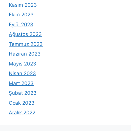
Kasım 2023
Ekim 2023
Eylül 2023
Ağustos 2023
Temmuz 2023
Haziran 2023
Mayıs 2023
Nisan 2023
Mart 2023
Şubat 2023
Ocak 2023
Aralık 2022