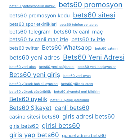
bets60 promosyon
bets60 profesyonellik düzeyi
bets60 sitesi
bets60 promosyon kodu
bets60 spor etkinlikleri
bets60 telefon ve tablet
bets60 telegram
bets60 tv canli maç
bets60 tv canli maç izle
bets60 tv izle
Bets60 Whatsapp
bets60 twitter
bets60 yatırım
Bets60 Yeni Adresi
bets60 yeni adres
bets60 yeni alan
bets60 yeni bağlantısı
bets60 yeni başlayanlar
Bets60 yeni giriş
bets60 yeni oyun
bets60 yüksek bahisli oyunları
bets60 yüksek oranı
bets60 yüksek çözünürlük
bets60 ziyaretçi geri bildirim
Bets60 üyelik
bets60 üyeliği gereklidir
Bets60 Şikayet
canli bets60
giris adresi bets60
casino sitesi bets60
girisi bets60
giris bets60
giris yap bets60
güncel adresi bets60