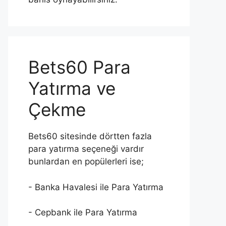
Bets60 Para
Yatırma ve
Çekme
Bets60 sitesinde dörtten fazla
para yatırma seçeneği vardır
bunlardan en popülerleri ise;
- Banka Havalesi ile Para Yatırma
- Cepbank ile Para Yatırma