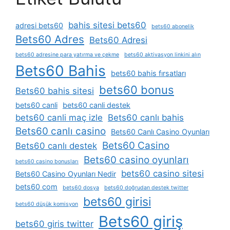
bahis sitesi bets60
adresi bets60
bets60 abonelik
Bets60 Adres
Bets60 Adresi
bets60 adresine para yatırma ve çekme
bets60 aktivasyon linkini alın
Bets60 Bahis
bets60 bahis fırsatları
bets60 bonus
Bets60 bahis sitesi
bets60 canli
bets60 canli destek
bets60 canli maç izle
Bets60 canlı bahis
Bets60 canlı casino
Bets60 Canlı Casino Oyunları
Bets60 Casino
Bets60 canlı destek
Bets60 casino oyunları
bets60 casino bonusları
bets60 casino sitesi
Bets60 Casino Oyunları Nedir
bets60 com
bets60 dosya
bets60 doğrudan destek twitter
bets60 girisi
bets60 düşük komisyon
Bets60 giriş
bets60 giris twitter