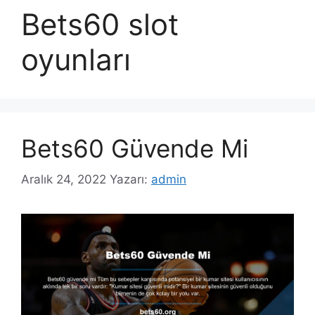
Bets60 slot
oyunları
Bets60 Güvende Mi
Aralık 24, 2022
Yazarı:
admin