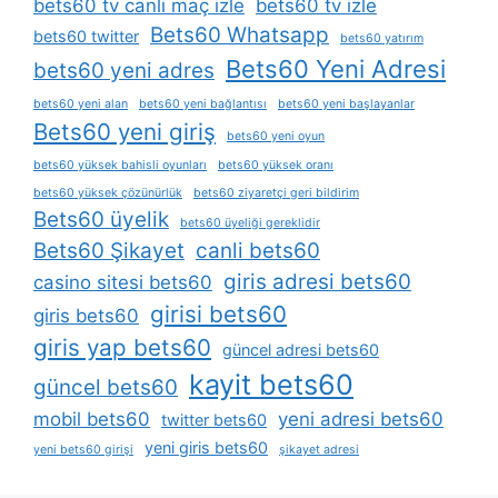
bets60 tv canli maç izle
bets60 tv izle
Bets60 Whatsapp
bets60 twitter
bets60 yatırım
Bets60 Yeni Adresi
bets60 yeni adres
bets60 yeni alan
bets60 yeni bağlantısı
bets60 yeni başlayanlar
Bets60 yeni giriş
bets60 yeni oyun
bets60 yüksek bahisli oyunları
bets60 yüksek oranı
bets60 yüksek çözünürlük
bets60 ziyaretçi geri bildirim
Bets60 üyelik
bets60 üyeliği gereklidir
Bets60 Şikayet
canli bets60
giris adresi bets60
casino sitesi bets60
girisi bets60
giris bets60
giris yap bets60
güncel adresi bets60
kayit bets60
güncel bets60
mobil bets60
yeni adresi bets60
twitter bets60
yeni giris bets60
yeni bets60 girişi
şikayet adresi