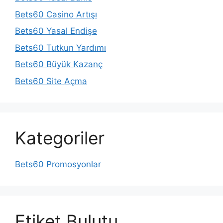
Bets60 Casino Artışı
Bets60 Yasal Endişe
Bets60 Tutkun Yardımı
Bets60 Büyük Kazanç
Bets60 Site Açma
Kategoriler
Bets60 Promosyonlar
Etiket Bulutu