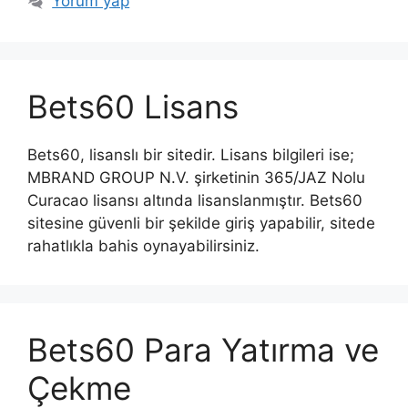
Yorum yap
Bets60 Lisans
Bets60, lisanslı bir sitedir. Lisans bilgileri ise;
MBRAND GROUP N.V. şirketinin 365/JAZ Nolu
Curacao lisansı altında lisanslanmıştır. Bets60
sitesine güvenli bir şekilde giriş yapabilir, sitede
rahatlıkla bahis oynayabilirsiniz.
Bets60 Para Yatırma ve
Çekme