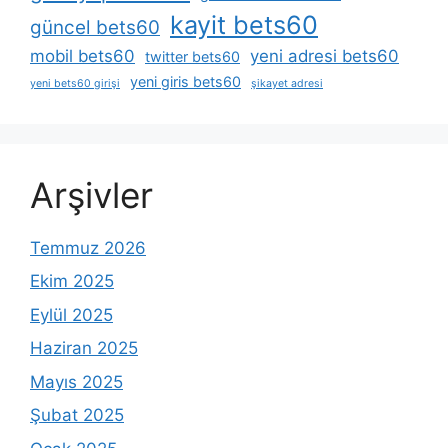
kayit bets60
güncel bets60
mobil bets60
yeni adresi bets60
twitter bets60
yeni giris bets60
yeni bets60 girişi
şikayet adresi
Arşivler
Temmuz 2026
Ekim 2025
Eylül 2025
Haziran 2025
Mayıs 2025
Şubat 2025