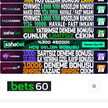
İçeriğe
atla
Menü