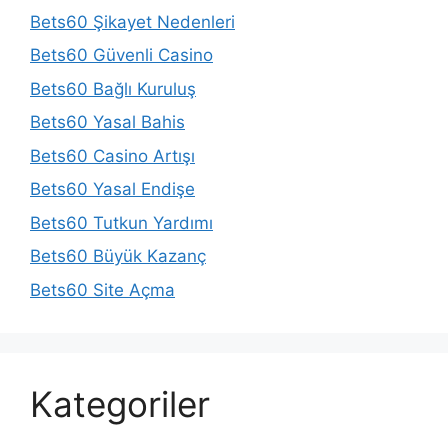
Bets60 Şikayet Nedenleri
Bets60 Güvenli Casino
Bets60 Bağlı Kuruluş
Bets60 Yasal Bahis
Bets60 Casino Artışı
Bets60 Yasal Endişe
Bets60 Tutkun Yardımı
Bets60 Büyük Kazanç
Bets60 Site Açma
Kategoriler