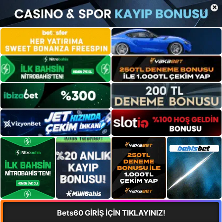
×
Bets60 GİRİŞ İÇİN TIKLAYINIZ!