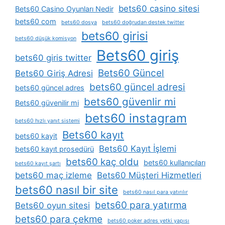
bets60 casino sitesi
Bets60 Casino Oyunları Nedir
bets60 com
bets60 dosya
bets60 doğrudan destek twitter
bets60 girisi
bets60 düşük komisyon
Bets60 giriş
bets60 giris twitter
Bets60 Güncel
Bets60 Giriş Adresi
bets60 güncel adresi
bets60 güncel adres
bets60 güvenlir mi
Bets60 güvenilir mi
bets60 instagram
bets60 hızlı yanıt sistemi
Bets60 kayıt
bets60 kayit
Bets60 Kayıt İşlemi
bets60 kayıt prosedürü
bets60 kaç oldu
bets60 kullanıcıları
bets60 kayıt şartı
bets60 maç izleme
Bets60 Müşteri Hizmetleri
bets60 nasıl bir site
bets60 nasıl para yatırılır
bets60 para yatırma
Bets60 oyun sitesi
bets60 para çekme
bets60 poker adres yetki yapısı