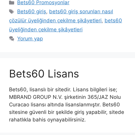
Kategoriler
Bets60 Promosyonlar
Etiketler
Bets60 giriş
,
bets60 giriş sorunları nasıl
çözülür üyeliğinden çekilme şikâyetleri
,
bets60
üyeliğinden çekilme şikâyetleri
Yorum yap
Bets60 Lisans
Bets60, lisanslı bir sitedir. Lisans bilgileri ise;
MBRAND GROUP N.V. şirketinin 365/JAZ Nolu
Curacao lisansı altında lisanslanmıştır. Bets60
sitesine güvenli bir şekilde giriş yapabilir, sitede
rahatlıkla bahis oynayabilirsiniz.