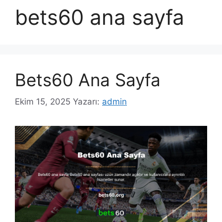
bets60 ana sayfa
Bets60 Ana Sayfa
Ekim 15, 2025
Yazarı:
admin