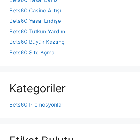
Bets60 Yasal Bahis
Bets60 Casino Artışı
Bets60 Yasal Endişe
Bets60 Tutkun Yardımı
Bets60 Büyük Kazanç
Bets60 Site Açma
Kategoriler
Bets60 Promosyonlar