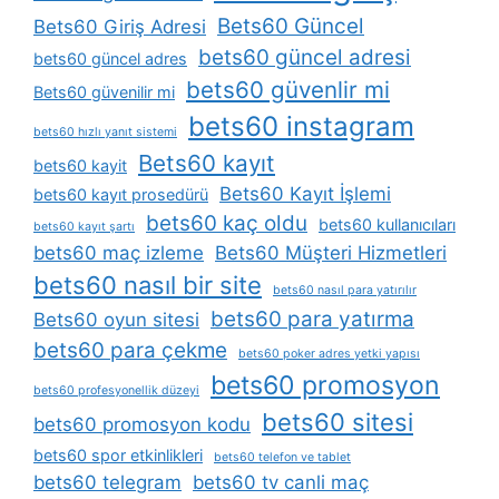
Bets60 Güncel
Bets60 Giriş Adresi
bets60 güncel adresi
bets60 güncel adres
bets60 güvenlir mi
Bets60 güvenilir mi
bets60 instagram
bets60 hızlı yanıt sistemi
Bets60 kayıt
bets60 kayit
Bets60 Kayıt İşlemi
bets60 kayıt prosedürü
bets60 kaç oldu
bets60 kullanıcıları
bets60 kayıt şartı
bets60 maç izleme
Bets60 Müşteri Hizmetleri
bets60 nasıl bir site
bets60 nasıl para yatırılır
bets60 para yatırma
Bets60 oyun sitesi
bets60 para çekme
bets60 poker adres yetki yapısı
bets60 promosyon
bets60 profesyonellik düzeyi
bets60 sitesi
bets60 promosyon kodu
bets60 spor etkinlikleri
bets60 telefon ve tablet
bets60 telegram
bets60 tv canli maç