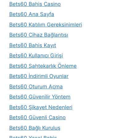
Bets60 Bahis Casino
Bets60 Ana Sayfa
Bets60 Katılım Gereksinimleri
Bets60 Cihaz Bağlantısı
Bets60 Bahis Kayıt
Bets60 Kullanıcı Girişi
Bets60 Sahtekarlık Önleme
Bets60 İndirimli Oyunlar
Bets60 Oturum Açma
Bets60 Güvenilir Yöntem
Bets60 Şikayet Nedenleri
Bets60 Güvenli Casino
Bets60 Bağlı Kuruluş