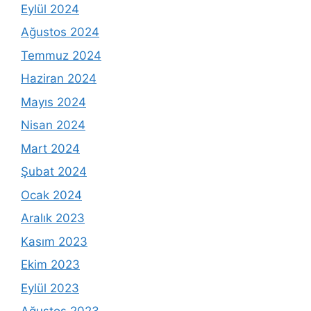
Eylül 2024
Ağustos 2024
Temmuz 2024
Haziran 2024
Mayıs 2024
Nisan 2024
Mart 2024
Şubat 2024
Ocak 2024
Aralık 2023
Kasım 2023
Ekim 2023
Eylül 2023