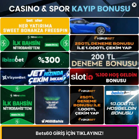
×
Bets60 GİRİŞ İÇİN TIKLAYINIZ!