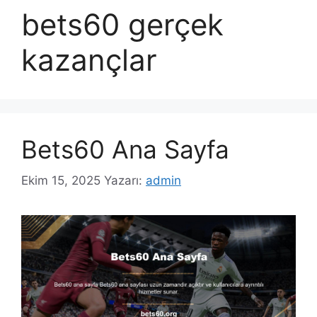
bets60 gerçek
kazançlar
Bets60 Ana Sayfa
Ekim 15, 2025
Yazarı:
admin