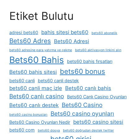
Etiket Bulutu
bahis sitesi bets60
adresi bets60
bets60 abonelik
Bets60 Adres
Bets60 Adresi
bets60 adresine para yatırma ve çekme
bets60 aktivasyon linkini alın
Bets60 Bahis
bets60 bahis fırsatları
bets60 bonus
Bets60 bahis sitesi
bets60 canli
bets60 canli destek
bets60 canli maç izle
Bets60 canlı bahis
Bets60 canlı casino
Bets60 Canlı Casino Oyunları
Bets60 Casino
Bets60 canlı destek
Bets60 casino oyunları
bets60 casino bonusları
bets60 casino sitesi
Bets60 Casino Oyunları Nedir
bets60 com
bets60 dosya
bets60 doğrudan destek twitter
bets60 girisi