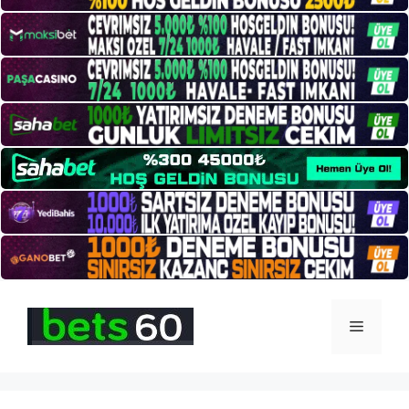
İçeriğe
atla
Menü