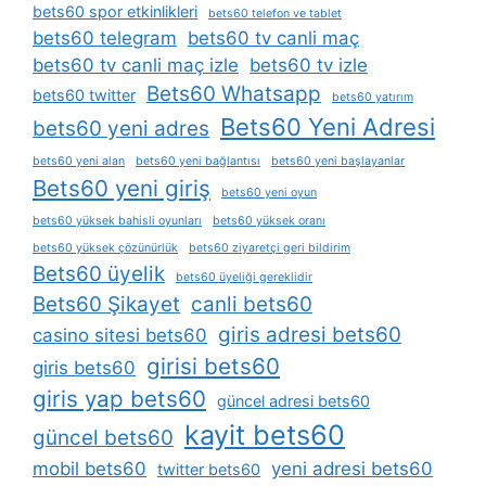
bets60 spor etkinlikleri
bets60 telefon ve tablet
bets60 telegram
bets60 tv canli maç
bets60 tv canli maç izle
bets60 tv izle
Bets60 Whatsapp
bets60 twitter
bets60 yatırım
Bets60 Yeni Adresi
bets60 yeni adres
bets60 yeni alan
bets60 yeni bağlantısı
bets60 yeni başlayanlar
Bets60 yeni giriş
bets60 yeni oyun
bets60 yüksek bahisli oyunları
bets60 yüksek oranı
bets60 yüksek çözünürlük
bets60 ziyaretçi geri bildirim
Bets60 üyelik
bets60 üyeliği gereklidir
Bets60 Şikayet
canli bets60
giris adresi bets60
casino sitesi bets60
girisi bets60
giris bets60
giris yap bets60
güncel adresi bets60
kayit bets60
güncel bets60
mobil bets60
yeni adresi bets60
twitter bets60