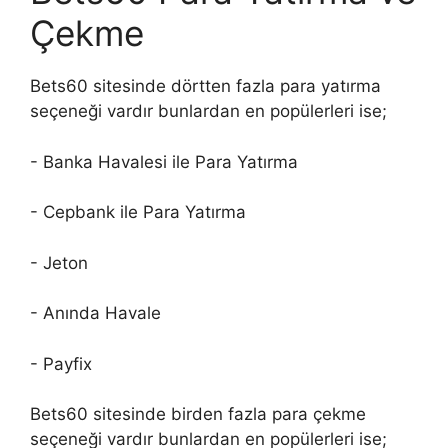
Çekme
Bets60 sitesinde dörtten fazla para yatırma
seçeneği vardır bunlardan en popülerleri ise;
- Banka Havalesi ile Para Yatırma
- Cepbank ile Para Yatırma
- Jeton
- Anında Havale
- Payfix
Bets60 sitesinde birden fazla para çekme
seçeneği vardır bunlardan en popülerleri ise;