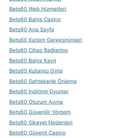
Bets60 Web Hizmetleri
Bets60 Bahis Casino
Bets60 Ana Sayfa
Bets60 Katılım Gereksinimleri
Bets60 Cihaz Bağlantısı
Bets60 Bahis Kayıt
Bets60 Kullanıcı Girişi
Bets60 Sahtekarlık Önleme
Bets60 İndirimli Oyunlar
Bets60 Oturum Açma
Bets60 Güvenilir Yöntem
Bets60 Şikayet Nedenleri
Bets60 Güvenli Casino