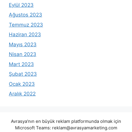
Eylül 2023
Ağustos 2023
Temmuz 2023
Haziran 2023
Mayıs 2023
Nisan 2023
Mart 2023
Şubat 2023
Ocak 2023
Aralık 2022
Avrasya'nın en büyük reklam platformunda olmak için
Microsoft Teams:
reklam@avrasyamarketing.com